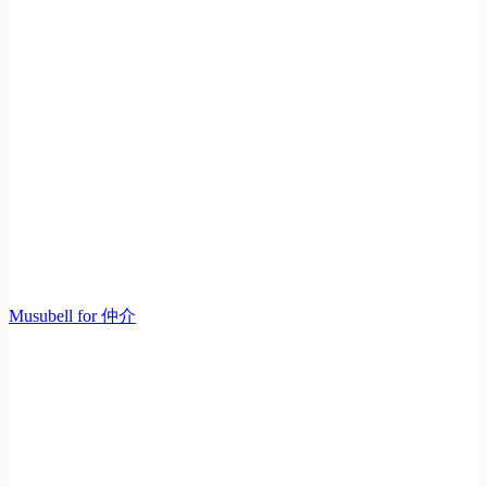
Musubell for 仲介